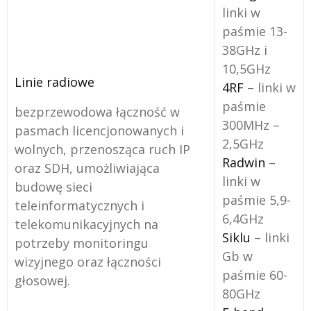
linki w
paśmie 13-
38GHz i
10,5GHz
Linie radiowe
4RF
– linki w
paśmie
bezprzewodowa łączność w
300MHz –
pasmach licencjonowanych i
2,5GHz
wolnych, przenosząca ruch IP
Radwin
–
oraz SDH, umożliwiająca
linki w
budowę sieci
paśmie 5,9-
teleinformatycznych i
6,4GHz
telekomunikacyjnych na
Siklu
– linki
potrzeby monitoringu
Gb w
wizyjnego oraz łączności
paśmie 60-
głosowej.
80GHz