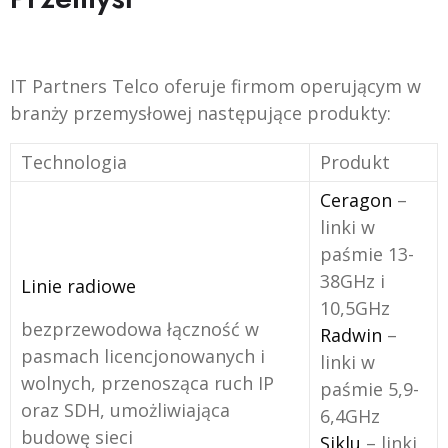
IT Partners Telco oferuje firmom operującym w
branży przemysłowej następujące produkty:
Technologia
Produkt
Ceragon
–
linki w
paśmie 13-
38GHz i
Linie radiowe
10,5GHz
bezprzewodowa łączność w
Radwin
–
pasmach licencjonowanych i
linki w
wolnych, przenosząca ruch IP
paśmie 5,9-
oraz SDH, umożliwiająca
6,4GHz
budowę sieci
Siklu
– linki